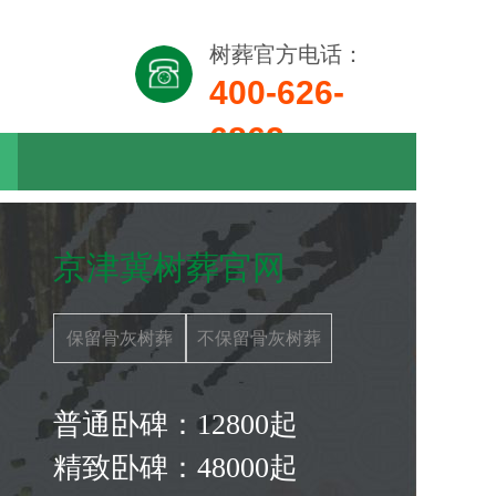
树葬官方电话：
400-626-
6862
京津冀树葬官网
保留骨灰树葬
不保留骨灰树葬
普通卧碑：12800起
精致卧碑：48000
起